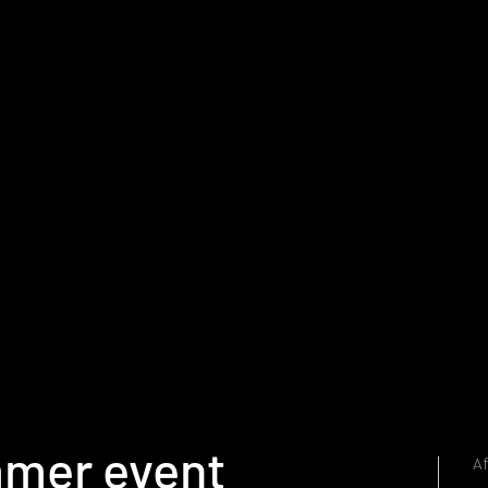
Home
Portfolio
mmer event
A