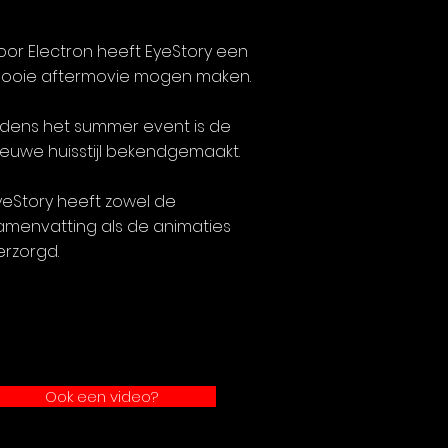
oor Electron heeft EyeStory een
ooie aftermovie mogen maken.
ijdens het summer event is de
ieuwe huisstijl bekendgemaakt.
yeStory heeft zowel de
amenvatting als de animaties
erzorgd.
Ook een video?