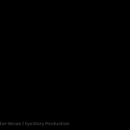
Over ons
Contact
fter-Movie | EyeStory Production