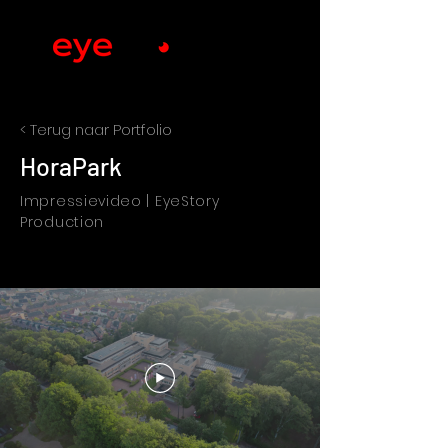
< Terug naar Portfolio
HoraPark
Impressievideo | EyeStory
Production