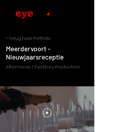
< Terug naar Portfolio
Meerdervoort -
Nieuwjaarsreceptie
Aftermovie | EyeStory Production