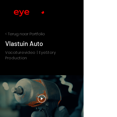
< Terug naar Portfolio
Vlastuin Auto
Vacaturevideo | EyeStory
Production